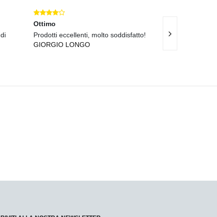
Ottimo
Eccellente
di
Prodotti eccellenti, molto soddisfatto!
Tempi di consegn
GIORGIO LONGO
top!
PAOLA RUSSO