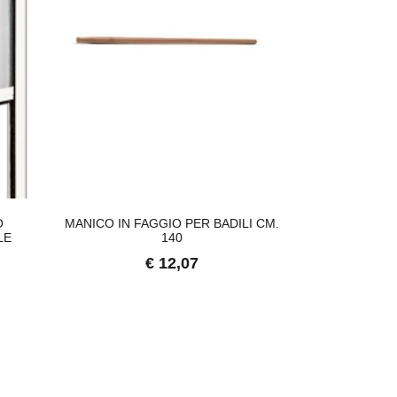
O
MANICO IN FAGGIO PER BADILI CM.
TUBO POLI
LE
140
DENSITÀ PN4
€ 12,07
€