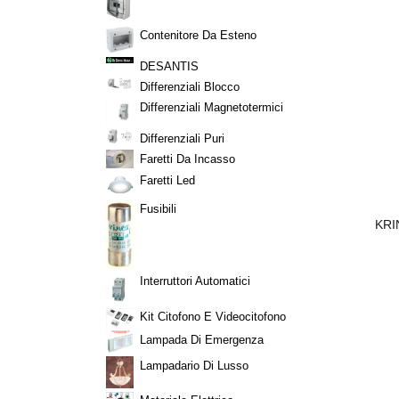
Contenitore Da Esteno
DESANTIS
Differenziali Blocco
Differenziali Magnetotermici
Differenziali Puri
Faretti Da Incasso
Faretti Led
Fusibili
 PER BADILI CM.
TUBO POLIETILENE A BASSA
KRI
0
DENSITÀ PN4 ROTOLO MT. 100 Ø
MM.
,07
€ 74,54
Interruttori Automatici
Kit Citofono E Videocitofono
Lampada Di Emergenza
Lampadario Di Lusso