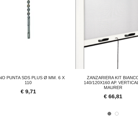
NO PUNTA SDS PLUS Ø MM. 6 X
ZANZARIERA KIT BIANC
110
140/120X160 AP. VERTICA
MAURER
€ 9,71
€ 66,81