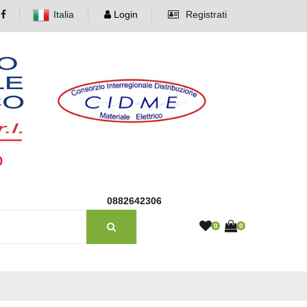
Italia
Login
Registrati
o
0882642306
0
0