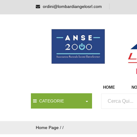
ordini@lombardiangelosrl.com
HOME
NO
CATEGORIE
Home Page
/
/