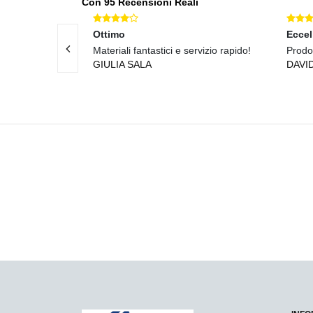
Con 95 Recensioni Reali
Ottimo
Eccel
tti e materiali
Materiali fantastici e servizio rapido!
Prodot
GIULIA SALA
DAVI