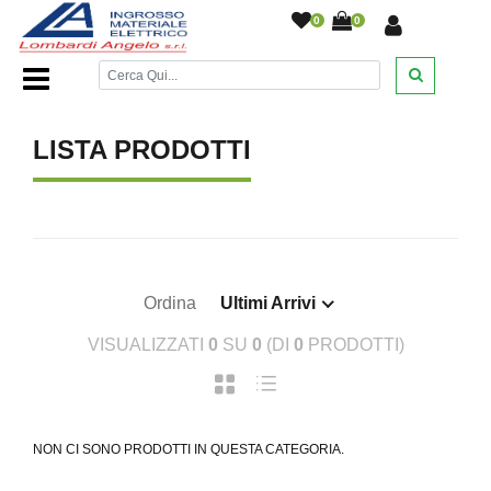
0
0
Home Page
/
/
LISTA PRODOTTI
Ordina
Ultimi Arrivi
VISUALIZZATI
0
SU
0
(DI
0
PRODOTTI)
NON CI SONO PRODOTTI IN QUESTA CATEGORIA.