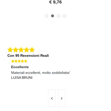
€ 9,76
Con 95 Recensioni Reali
Eccellente
Ec
Materiali eccellenti, molto soddisfatta!
Se
LUISA BRUNI
F