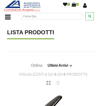
0
0
Home Page
/
/
LISTA PRODOTTI
Ordina
Ultimi Arrivi
VISUALIZZATI
1
SU
6
(DI
6
PRODOTTI)