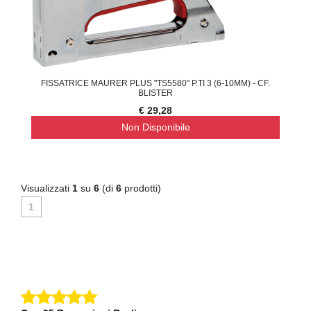
FISSATRICE MAURER PLUS "TS5580" P.TI 3 (6-10MM) - CF.
BLISTER
€ 29,28
Non Disponibile
Visualizzati
1
su
6
(di
6
prodotti)
1