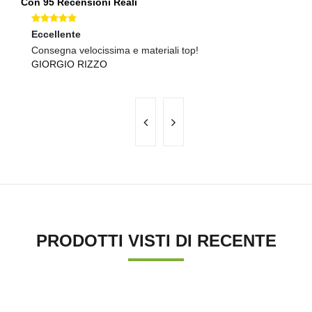
Con 95 Recensioni Reali
Eccellente
Ec
Consegna velocissima e materiali top!
Pr
GIORGIO RIZZO
L
PRODOTTI VISTI DI RECENTE