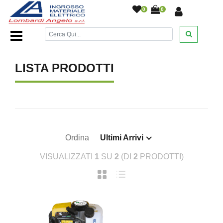
0
0
Home Page
/
/
LISTA PRODOTTI
Ordina
Ultimi Arrivi
VISUALIZZATI
1
SU
2
(DI
2
PRODOTTI)