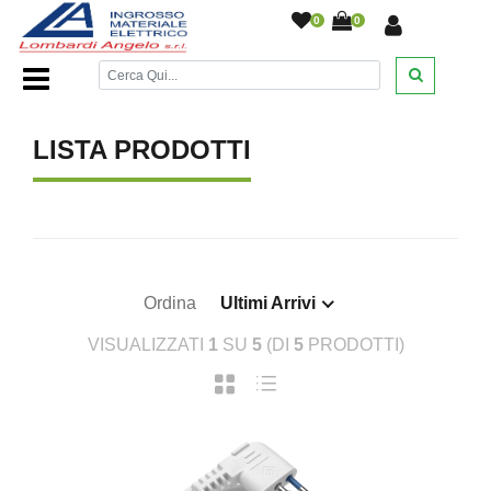
0
0
Home Page
/
/
LISTA PRODOTTI
Ordina
Ultimi Arrivi
VISUALIZZATI
1
SU
5
(DI
5
PRODOTTI)