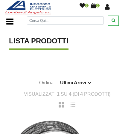
0
0
Home Page
/
/
LISTA PRODOTTI
Ordina
Ultimi Arrivi
VISUALIZZATI
1
SU
4
(DI
4
PRODOTTI)