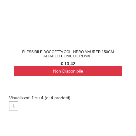
FLESSIBILE DOCCETTA COL. NERO MAURER 150CM
ATTACCO CONICO CROMAT.
€ 13,42
Non Disponibile
Visualizzati
1
su
4
(di
4
prodotti)
1