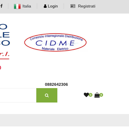
Italia
Login
Registrati
o
0882642306
0
0