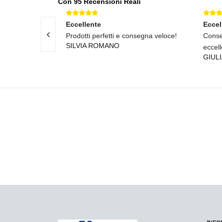
Con 95 Recensioni Reali
Eccellente
Eccel
prodotti
Prodotti perfetti e consegna veloce!
Conse
SILVIA ROMANO
eccell
GIUL