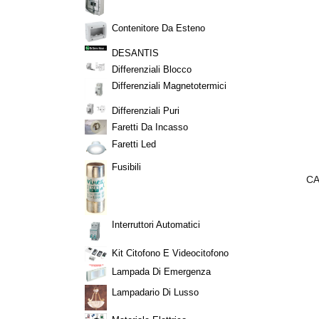
Contenitore Da Esteno
DESANTIS
Differenziali Blocco
Differenziali Magnetotermici
Differenziali Puri
Faretti Da Incasso
Faretti Led
Fusibili
URTO MAGLIA
ASPIRATORI DA BAGNO
CA
100 MAURER
€ 40,26
,35
Interruttori Automatici
Kit Citofono E Videocitofono
Lampada Di Emergenza
Lampadario Di Lusso