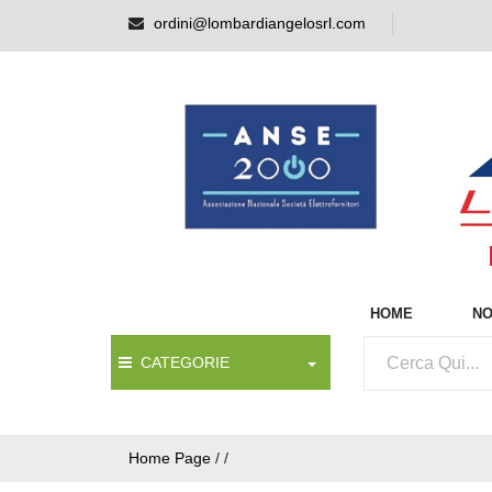
ordini@lombardiangelosrl.com
HOME
NO
CATEGORIE
Home Page
/
/