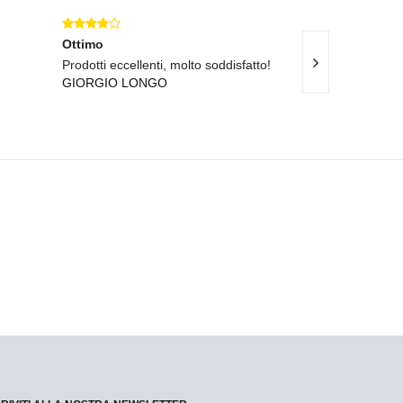
Ottimo
Eccellente
Prodotti eccellenti, molto soddisfatto!
Servizio clienti 
GIORGIO LONGO
eccellenti!
ANTONIO MOR