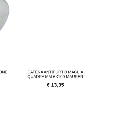
LONE
CATENA ANTIFURTO MAGLIA
ASPIRAT
QUADRA MM 6X100 MAURER
€
€ 13,35