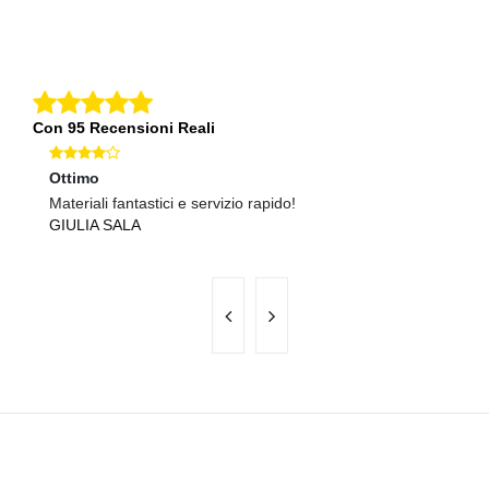
Con 95 Recensioni Reali
Ottimo
O
Materiali fantastici e servizio rapido!
Pr
GIULIA SALA
G