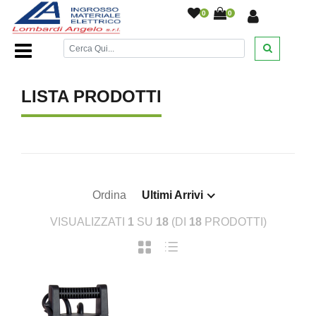
0
0
Home Page
/
/
LISTA PRODOTTI
Ordina
Ultimi Arrivi
VISUALIZZATI
1
SU
18
(DI
18
PRODOTTI)