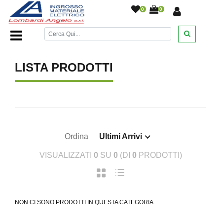
0
0
Home Page
/
/
LISTA PRODOTTI
Ordina
Ultimi Arrivi
VISUALIZZATI
0
SU
0
(DI
0
PRODOTTI)
NON CI SONO PRODOTTI IN QUESTA CATEGORIA.