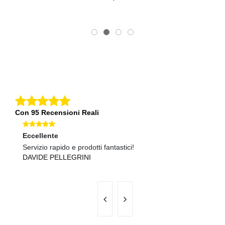
Con 95 Recensioni Reali
Eccellente
O
Servizio rapido e prodotti fantastici!
Ma
DAVIDE PELLEGRINI
G