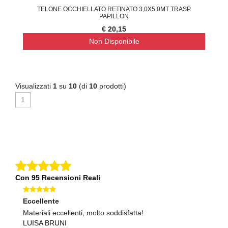
TELONE OCCHIELLATO RETINATO 3,0X5,0MT TRASP.
PAPILLON
€ 20,15
Non Disponibile
Visualizzati
1
su
10
(di
10
prodotti)
1
Con 95 Recensioni Reali
Eccellente
Ec
Materiali eccellenti, molto soddisfatta!
Pr
LUISA BRUNI
S