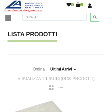
0
0
Home Page
/
/
LISTA PRODOTTI
Ordina
Ultimi Arrivi
VISUALIZZATI
1
SU
10
(DI
10
PRODOTTI)