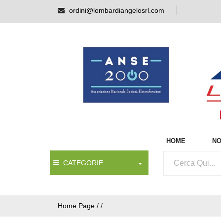
ordini@lombardiangelosrl.com
HOME
NO
CATEGORIE
Home Page
/
/