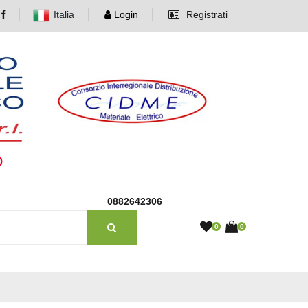
Italia
Login
Registrati
o
0882642306
0
0