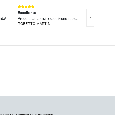
Eccellente
Ottimo
ida!
Prodotti fantastici e spedizione rapida!
Prodotti perfett
ROBERTO MARTINI
GIOVANNI CO