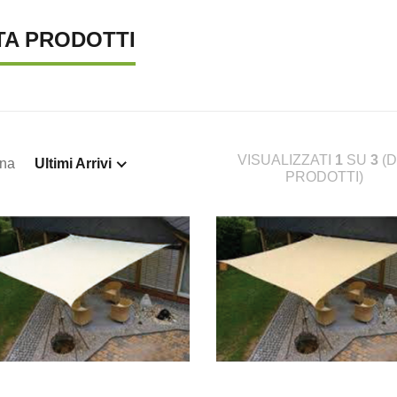
TA PRODOTTI
VISUALIZZATI
1
SU
3
(D
ina
Ultimi Arrivi
PRODOTTI)