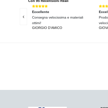
Con 95 Recensioni Reali
Eccellente
Eccel
segna veloce!
Consegna velocissima e materiali
Prodot
ottimi!
veloc
GIORGIO D'AMICO
GIOV