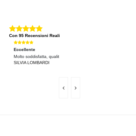
Con 95 Recensioni Reali
Eccellente
Ec
Molto soddisfatta, qualit
Ma
SILVIA LOMBARDI
L