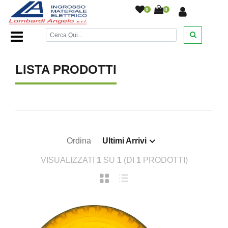
0
0
Home Page
/
/
LISTA PRODOTTI
Ordina
Ultimi Arrivi
VISUALIZZATI
1
SU
1
(DI
1
PRODOTTI)