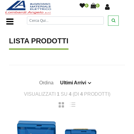
0
0
Home Page
/
/
LISTA PRODOTTI
Ordina
Ultimi Arrivi
VISUALIZZATI
1
SU
4
(DI
4
PRODOTTI)