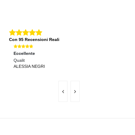
Con 95 Recensioni Reali
Eccellente
Ec
Qualit
Pr
ALESSIA NEGRI
S