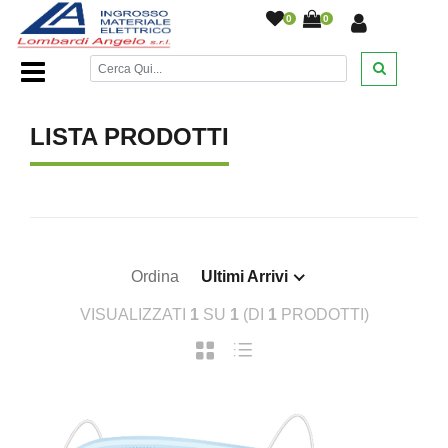
0
0
Home Page
/
/
LISTA PRODOTTI
Ordina
Ultimi Arrivi
VISUALIZZATI
1
SU
1
(DI
1
PRODOTTI)