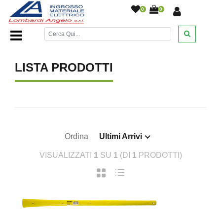
0
0
Home Page
/
/
LISTA PRODOTTI
Ordina
Ultimi Arrivi
VISUALIZZATI
1
SU
1
(DI
1
PRODOTTI)