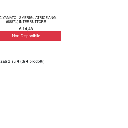
C.YAMATO - SMERIGLIATRICE ANG.
(98871) INTERRUTTORE
€ 14,48
Non Disponibile
zzati
1
su
4
(di
4
prodotti)