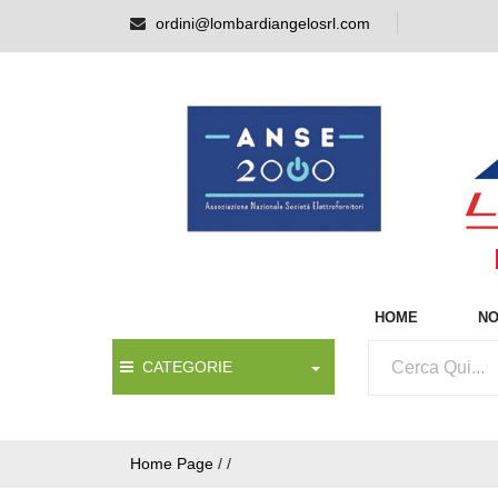
ordini@lombardiangelosrl.com
HOME
NO
CATEGORIE
Home Page
/
/