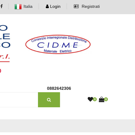
Italia
Login
Registrati
o
0882642306
0
0