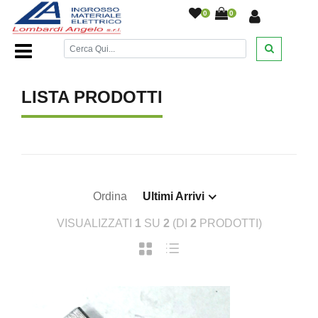
0
0
Home Page
/
/
LISTA PRODOTTI
Ordina
Ultimi Arrivi
VISUALIZZATI
1
SU
2
(DI
2
PRODOTTI)