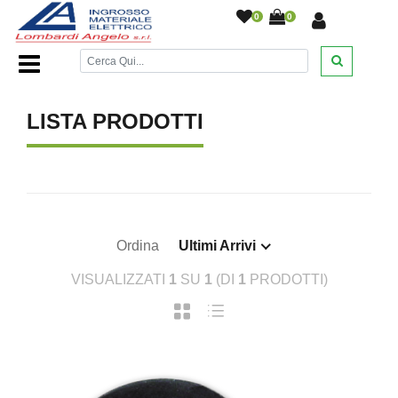
0
0
Home Page
/
/
LISTA PRODOTTI
Ordina
Ultimi Arrivi
VISUALIZZATI
1
SU
1
(DI
1
PRODOTTI)