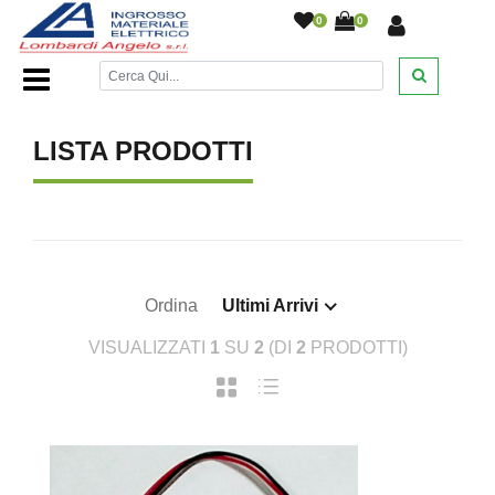
0
0
Home Page
/
/
LISTA PRODOTTI
Ordina
Ultimi Arrivi
VISUALIZZATI
1
SU
2
(DI
2
PRODOTTI)