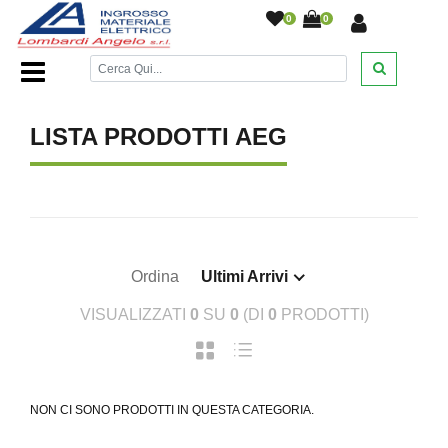
0
0
Home Page
/
Interruttori automatici
/
AEG
/
LISTA PRODOTTI AEG
Ordina
Ultimi Arrivi
VISUALIZZATI
0
SU
0
(DI
0
PRODOTTI)
NON CI SONO PRODOTTI IN QUESTA CATEGORIA.