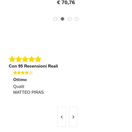
€ 70,76
Con 95 Recensioni Reali
Ottimo
Ec
Qualit
be
MATTEO PIRAS
D