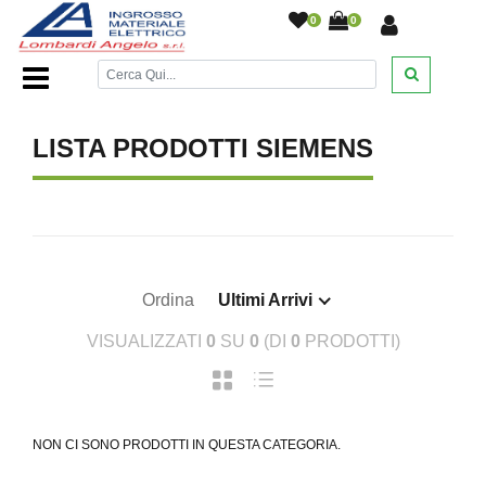
0
0
Home Page
/
Interruttori automatici
/
/
LISTA PRODOTTI SIEMENS
Ordina
Ultimi Arrivi
VISUALIZZATI
0
SU
0
(DI
0
PRODOTTI)
NON CI SONO PRODOTTI IN QUESTA CATEGORIA.