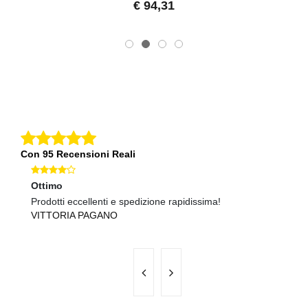
€ 94,31
Con 95 Recensioni Reali
Ottimo
Ec
Prodotti eccellenti e spedizione rapidissima!
Te
VITTORIA PAGANO
P