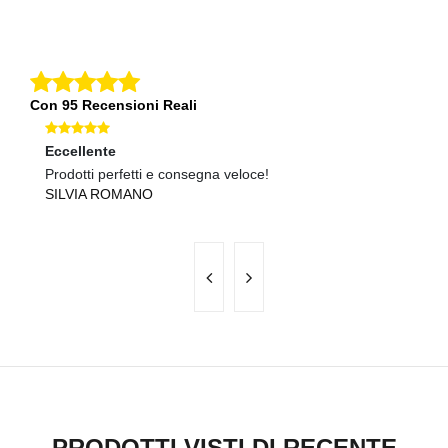
Con 95 Recensioni Reali
Eccellente
Ec
Prodotti perfetti e consegna veloce!
Te
SILVIA ROMANO
P
PRODOTTI VISTI DI RECENTE