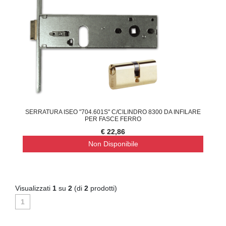
SERRATURA ISEO "704.601S" C/CILINDRO 8300 DA INFILARE
PER FASCE FERRO
€ 22,86
Non Disponibile
Visualizzati
1
su
2
(di
2
prodotti)
1