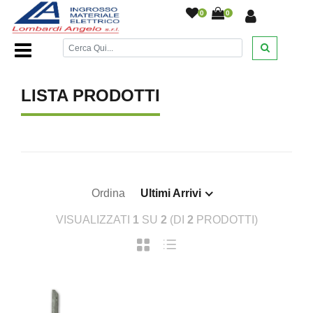
0
0
Home Page
/
/
LISTA PRODOTTI
Ordina
Ultimi Arrivi
VISUALIZZATI
1
SU
2
(DI
2
PRODOTTI)