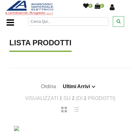
0
0
Home Page
/
/
LISTA PRODOTTI
Ordina
Ultimi Arrivi
VISUALIZZATI
1
SU
2
(DI
2
PRODOTTI)