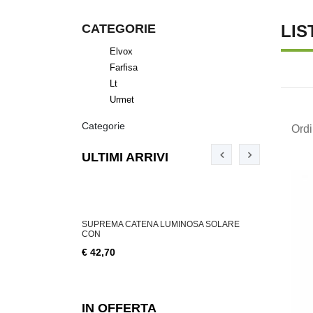
CATEGORIE
LIS
Elvox
Farfisa
Lt
Urmet
Categorie
Ord
ULTIMI ARRIVI
ABILE 3 W, 200
SUPREMA CATENA LUMINOSA SOLARE
SUPREMA CA
CON
€ 18,76
€ 42,70
IN OFFERTA