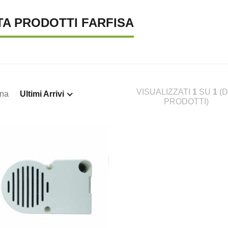
TA PRODOTTI FARFISA
VISUALIZZATI
1
SU
1
(D
ina
Ultimi Arrivi
PRODOTTI)
TENA LUMINOSA SOLARE, 10
SUPREMA CATENA LUMINOSA SOLARE, 20
S
€ 23,46
€ 