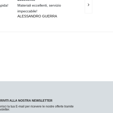
apida!
Materiali eccellenti, servizio
Servizio impecca
impeccabile!
fantastici!
ALESSANDRO GUERRA
RICCARDO PAL
CRIVITI ALLA NOSTRA NEWSLETTER
erisci la tua E-mail per ricevere le nostre offerte tramite
sletter.