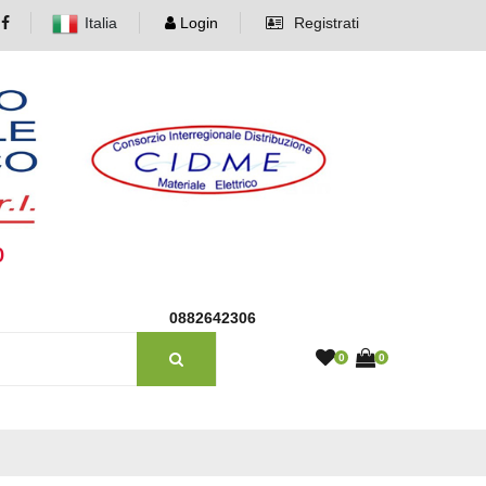
Italia
Login
Registrati
o
0882642306
0
0