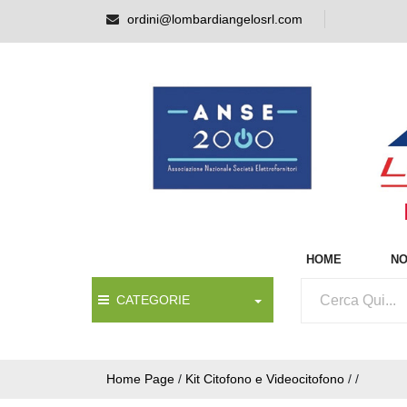
ordini@lombardiangelosrl.com
HOME
NO
CATEGORIE
Home Page
/
Kit Citofono e Videocitofono
/
/