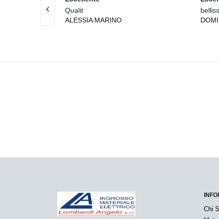
ateriali
Qualit
bellis
ALESSIA MARINO
DOM
INFO
Chi 