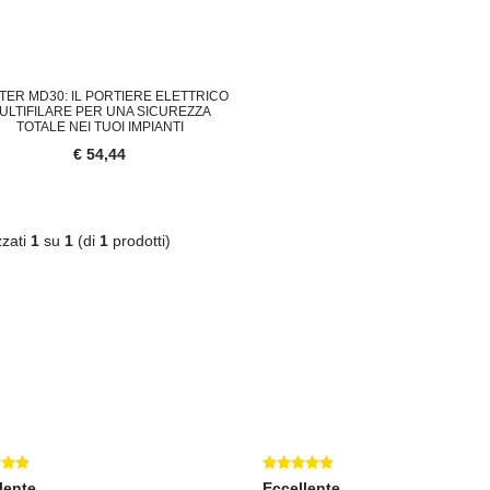
TER MD30: IL PORTIERE ELETTRICO
ULTIFILARE PER UNA SICUREZZA
TOTALE NEI TUOI IMPIANTI
€ 54,44
zzati
1
su
1
(di
1
prodotti)
lente
Eccellente