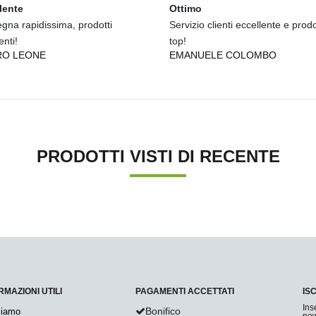
lente
Ottimo
gna rapidissima, prodotti
Servizio clienti eccellente e prodo
enti!
top!
RO LEONE
EMANUELE COLOMBO
PRODOTTI VISTI DI RECENTE
RMAZIONI UTILI
PAGAMENTI ACCETTATI
IS
Ins
Bonifico
Siamo
new