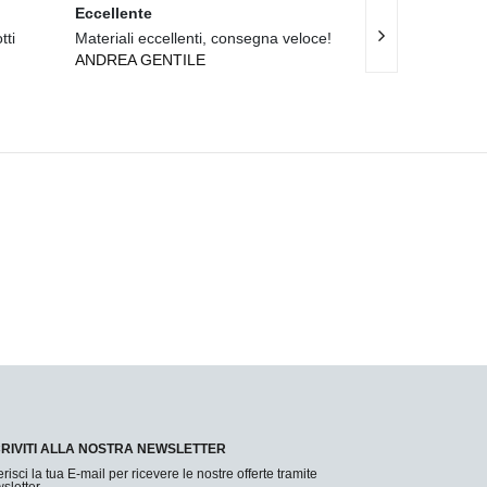
Eccellente
Ottimo
tti
Materiali eccellenti, consegna veloce!
Materiali di quali
ANDREA GENTILE
ROBERTO SE
CRIVITI ALLA NOSTRA NEWSLETTER
erisci la tua E-mail per ricevere le nostre offerte tramite
sletter.