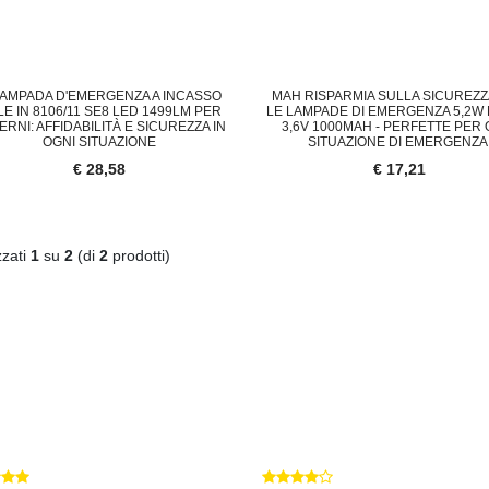
LAMPADA D'EMERGENZA A INCASSO
MAH RISPARMIA SULLA SICUREZ
LE IN 8106/11 SE8 LED 1499LM PER
LE LAMPADE DI EMERGENZA 5,2W 
ERNI: AFFIDABILITÀ E SICUREZZA IN
3,6V 1000MAH - PERFETTE PER 
OGNI SITUAZIONE
SITUAZIONE DI EMERGENZA
€ 28,58
€ 17,21
zzati
1
su
2
(di
2
prodotti)