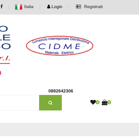
Italia
Login
Registrati
o
0882642306
0
0