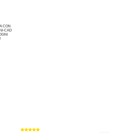
ZA CON
NI-CAD
OGNI
!