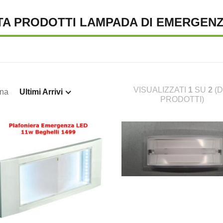
TA PRODOTTI LAMPADA DI EMERGEN
VISUALIZZATI
1
SU
2
(D
ina
Ultimi Arrivi
PRODOTTI)
TENA LUMINOSA SOLARE, 10
SUPREMA CATENA LUMINOSA SOLARE, 20
S
€ 23,46
€ 