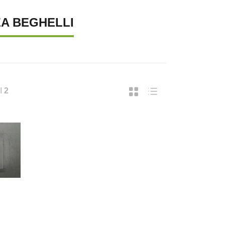
ZA BEGHELLI
I
2
UPREMA CATENA LUMINOSA SOLARE, 40
SUPREMA LAMPADA A FILAMENTO 
37,43
€ 18,49