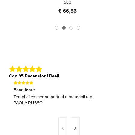
600
€ 66,86
Con 95 Recensioni Reali
Eccellente
Ec
Tempi di consegna perfetti e materiali top!
Qu
PAOLA RUSSO
F