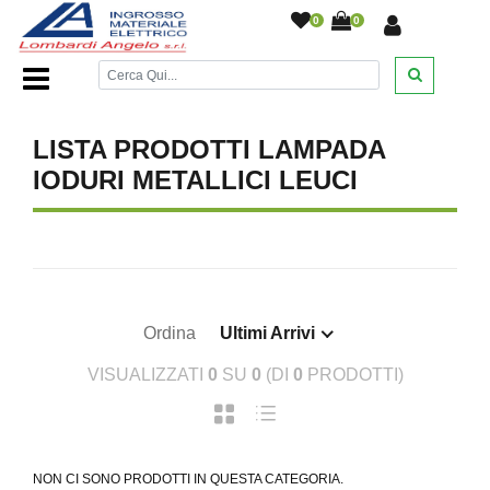
0
0
Home Page
/
LISTA PRODOTTI LAMPADA
IODURI METALLICI LEUCI
Ordina
Ultimi Arrivi
VISUALIZZATI
0
SU
0
(DI
0
PRODOTTI)
NON CI SONO PRODOTTI IN QUESTA CATEGORIA.