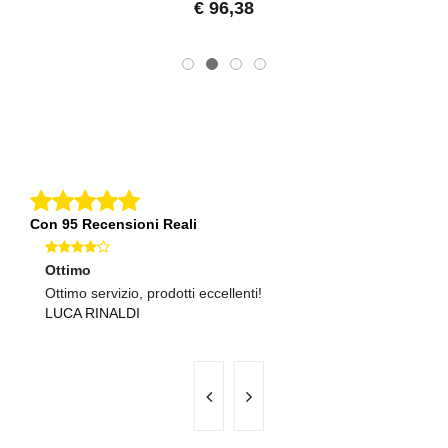
€ 96,38
Con 95 Recensioni Reali
Ottimo
Ec
Ottimo servizio, prodotti eccellenti!
Se
LUCA RINALDI
R