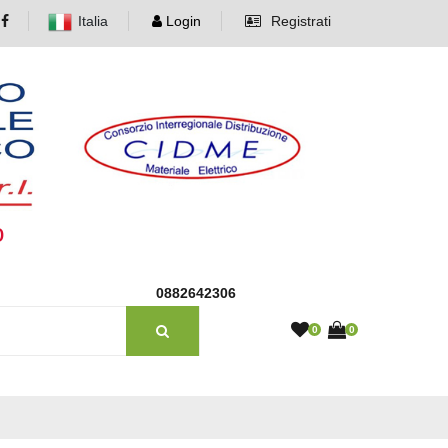
Italia
Login
Registrati
o
0882642306
0
0