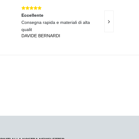
Eccellente
Eccellente
Consegna rapida e materiali di alta
Tempi di consegn
qualit
top!
DAVIDE BERNARDI
PAOLA RUSSO