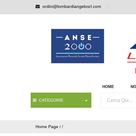
ordini@lombardiangelosrl.com
HOME
NO
CATEGORIE
Home Page
/
/