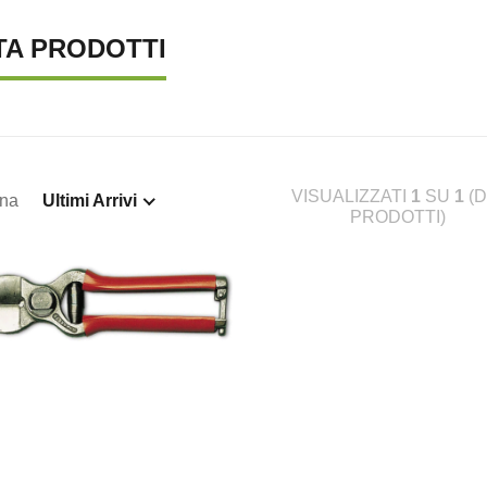
TA PRODOTTI
VISUALIZZATI
1
SU
1
(D
ina
Ultimi Arrivi
PRODOTTI)