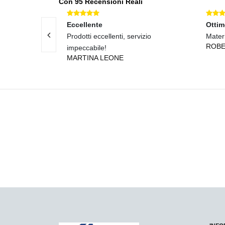
Con 95 Recensioni Reali
Eccellente
Otti
tti e materiali
Prodotti eccellenti, servizio
Materi
ROBE
impeccabile!
MARTINA LEONE