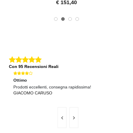
€ 151,40
Con 95 Recensioni Reali
Ottimo
Ec
Prodotti eccellenti, consegna rapidissima!
Qu
GIACOMO CARUSO
E