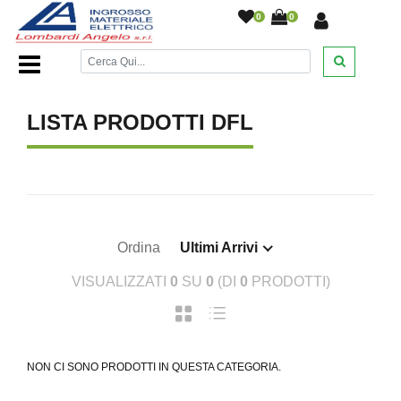
0
0
Home Page
/
LISTA PRODOTTI DFL
Ordina
Ultimi Arrivi
VISUALIZZATI
0
SU
0
(DI
0
PRODOTTI)
NON CI SONO PRODOTTI IN QUESTA CATEGORIA.