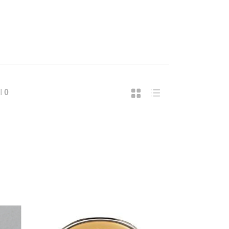
I
0
UPREMA CATENA LUMINOSA SOLARE, 40
SUPREMA LAMPADA A FILAMENTO 
37,43
€ 18,49