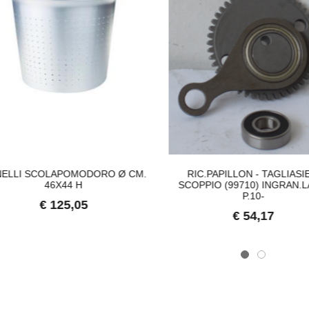
ELLI SCOLAPOMODORO Ø CM.
RIC.PAPILLON - TAGLIASIE
46X44 H
SCOPPIO (99710) INGRAN.
P.10-
€ 125,05
€ 54,17