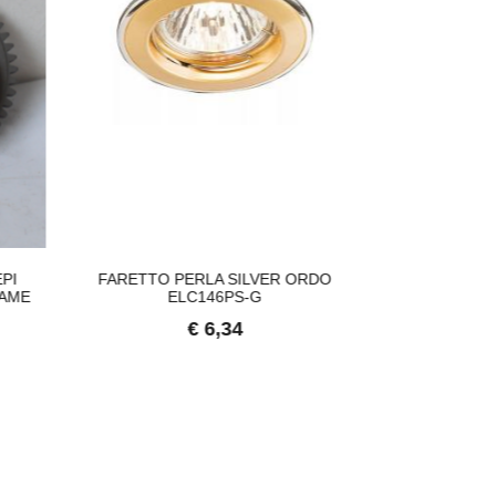
PI
FARETTO PERLA SILVER ORDO
ABBEVERATO
LAME
ELC146PS-G
POLLI Ø CM
€ 6,34
€