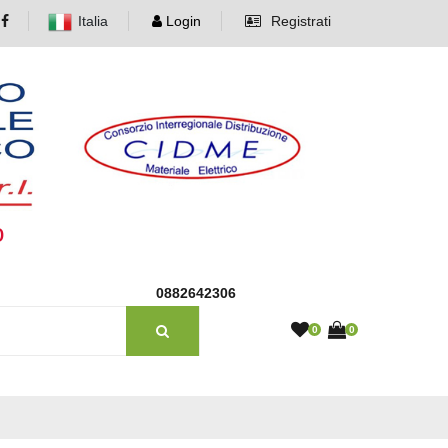
Italia
Login
Registrati
o
0882642306
0
0