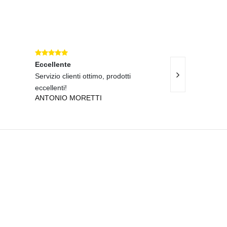
Eccellente
Eccellente
Servizio clienti ottimo, prodotti
Spedizione rapid
eccellenti!
qualit
ANTONIO MORETTI
GIULIA BIANC