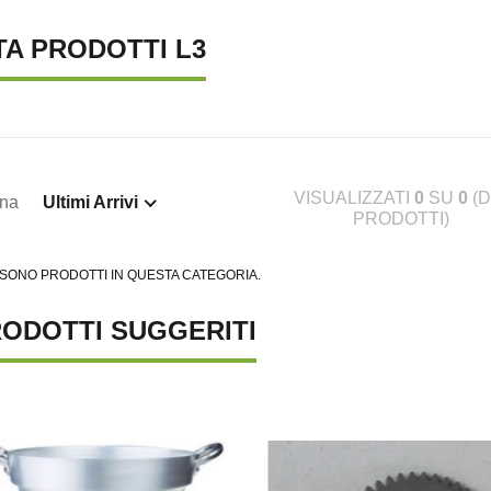
TA PRODOTTI L3
VISUALIZZATI
0
SU
0
(D
ina
Ultimi Arrivi
PRODOTTI)
TENA LUMINOSA SOLARE, 10
SUPREMA CATENA LUMINOSA SOLARE, 20
S
 SONO PRODOTTI IN QUESTA CATEGORIA.
€ 23,46
€ 
ODOTTI SUGGERITI