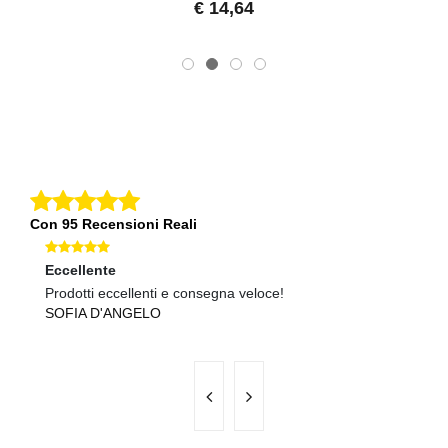
€ 14,64
Con 95 Recensioni Reali
Eccellente
Ec
Prodotti eccellenti e consegna veloce!
Se
SOFIA D'ANGELO
A