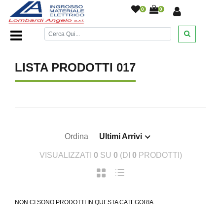
0
0
Home Page
/
LISTA PRODOTTI 017
Ordina
Ultimi Arrivi
VISUALIZZATI
0
SU
0
(DI
0
PRODOTTI)
NON CI SONO PRODOTTI IN QUESTA CATEGORIA.