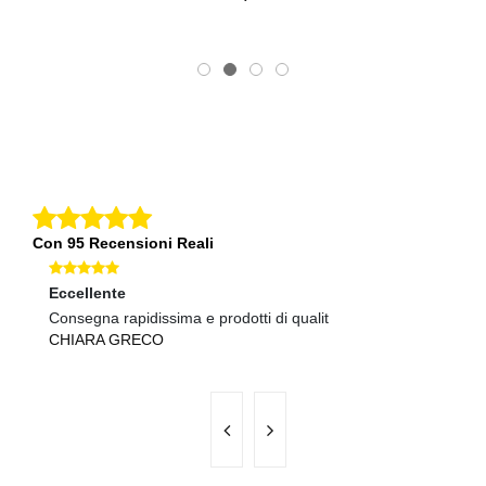
Con 95 Recensioni Reali
Eccellente
Ec
Consegna rapidissima e prodotti di qualit
Sp
CHIARA GRECO
M