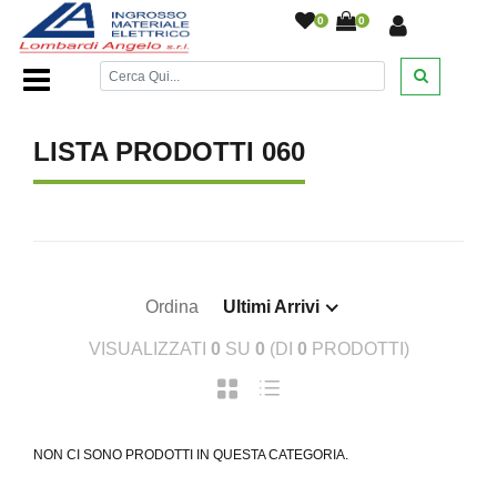
0
0
Home Page
/
LISTA PRODOTTI 060
Ordina
Ultimi Arrivi
VISUALIZZATI
0
SU
0
(DI
0
PRODOTTI)
NON CI SONO PRODOTTI IN QUESTA CATEGORIA.