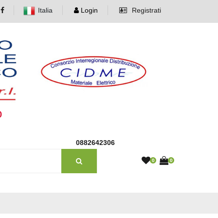
Italia
Login
Registrati
o
0882642306
0
0