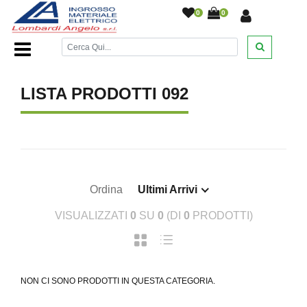
0
0
Home Page
/
LISTA PRODOTTI 092
Ordina
Ultimi Arrivi
VISUALIZZATI
0
SU
0
(DI
0
PRODOTTI)
NON CI SONO PRODOTTI IN QUESTA CATEGORIA.