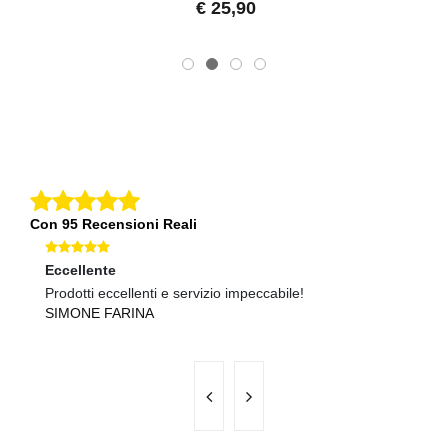
€ 25,90
Con 95 Recensioni Reali
Eccellente
O
Prodotti eccellenti e servizio impeccabile!
Ma
SIMONE FARINA
R