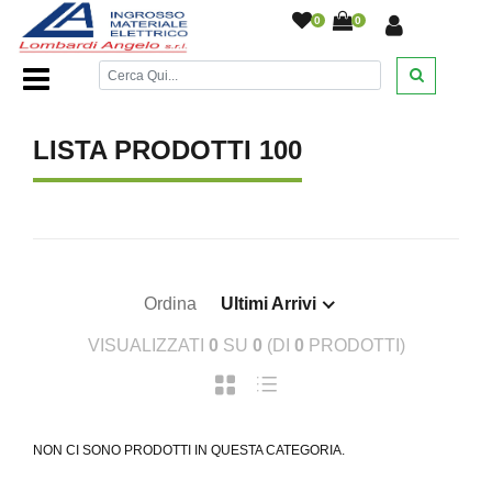
0
0
Home Page
/
LISTA PRODOTTI 100
Ordina
Ultimi Arrivi
VISUALIZZATI
0
SU
0
(DI
0
PRODOTTI)
NON CI SONO PRODOTTI IN QUESTA CATEGORIA.