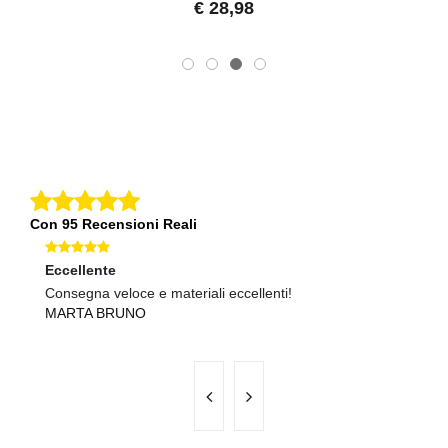
€ 28,98
Con 95 Recensioni Reali
Eccellente
Ec
Consegna veloce e materiali eccellenti!
Qu
MARTA BRUNO
A