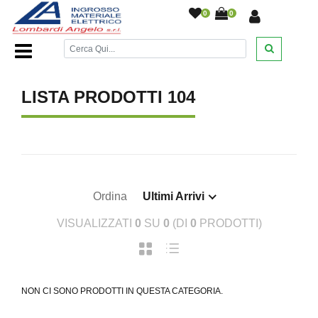
0
0
Home Page
/
LISTA PRODOTTI 104
Ordina
Ultimi Arrivi
VISUALIZZATI
0
SU
0
(DI
0
PRODOTTI)
NON CI SONO PRODOTTI IN QUESTA CATEGORIA.