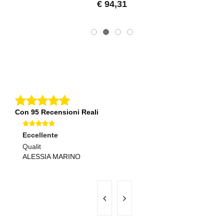
€ 94,31
Con 95 Recensioni Reali
Eccellente
Ec
Qualit
Sp
ALESSIA MARINO
S