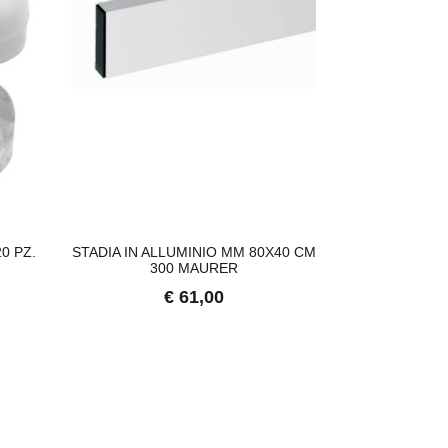
UPREMA CATENA LUMINOSA SOLARE, 40
SUPREMA LAMPADA A FILAMENTO 
37,43
€ 18,49
0 PZ.
STADIA IN ALLUMINIO MM 80X40 CM
BONITA PLAST
300 MAURER
BIANCO LUCI
€ 61,00
€