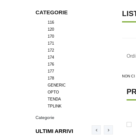
CATEGORIE
LIS
116
120
170
171
172
Ord
174
176
177
NON CI
178
GENERIC
PR
OPTO
TENDA
TPLINK
Categorie
ULTIMI ARRIVI