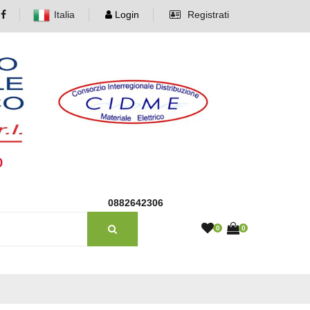
Italia
Login
Registrati
o
0882642306
0
0