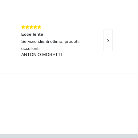
Eccellente
Eccellente
Servizio clienti ottimo, prodotti
Prodotti fantast
ROBERTO MAR
eccellenti!
ANTONIO MORETTI