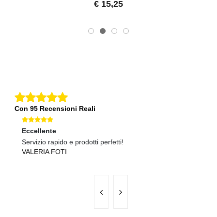
€ 15,25
Con 95 Recensioni Reali
Eccellente
Ec
Servizio rapido e prodotti perfetti!
Qu
VALERIA FOTI
A