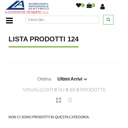
0
0
Home Page
/
LISTA PRODOTTI 124
Ordina
Ultimi Arrivi
VISUALIZZATI
0
SU
0
(DI
0
PRODOTTI)
NON CI SONO PRODOTTI IN QUESTA CATEGORIA.