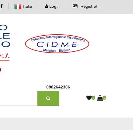
Italia
Login
Registrati
o
0882642306
0
0