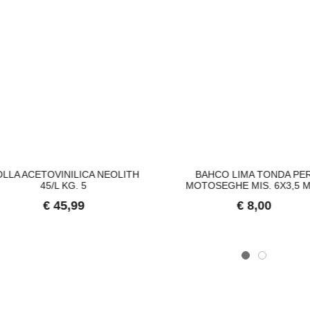
TENA LUMINOSA SOLARE, 10
SUPREMA CATENA LUMINOSA SOLARE, 20
S
€ 23,46
€ 
LLA ACETOVINILICA NEOLITH
BAHCO LIMA TONDA PE
45/L KG. 5
MOTOSEGHE MIS. 6X3,5 
€ 45,99
€ 8,00