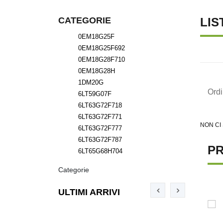
CATEGORIE
LIS
0EM18G25F
0EM18G25F692
0EM18G28F710
0EM18G28H
1DM20G
Ord
6LT59G07F
6LT63G72F718
6LT63G72F771
NON CI
6LT63G72F777
6LT63G72F787
PR
6LT65G68H704
Categorie
ULTIMI ARRIVI