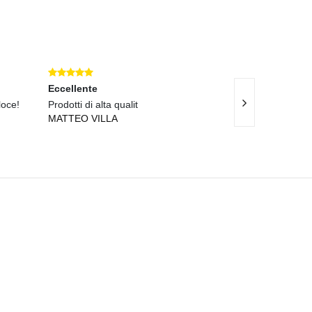
Eccellente
Eccellente
loce!
Prodotti di alta qualit
Qualit
MATTEO VILLA
FABIO MARCH