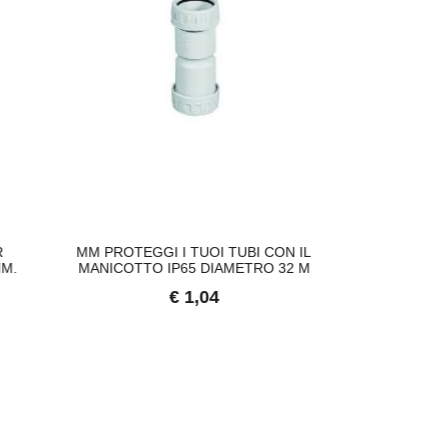
UPREMA CATENA LUMINOSA SOLARE, 40
SUPREMA LAMPADA A FILAMENTO 
37,43
€ 18,49
R
MM PROTEGGI I TUOI TUBI CON IL
ALFER PROF
MM.
MANICOTTO IP65 DIAMETRO 32 M
GIUNTI AL
S
€ 1,04
€