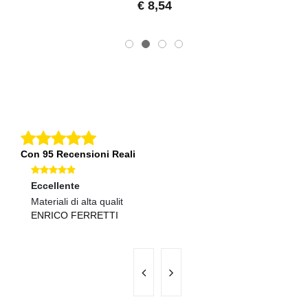
€ 8,54
Con 95 Recensioni Reali
Eccellente
O
Materiali di alta qualit
Qu
ENRICO FERRETTI
M