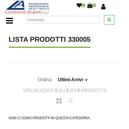
0
0
Home Page
/
LISTA PRODOTTI 330005
Ordina
Ultimi Arrivi
VISUALIZZATI
0
SU
0
(DI
0
PRODOTTI)
NON CI SONO PRODOTTI IN QUESTA CATEGORIA.