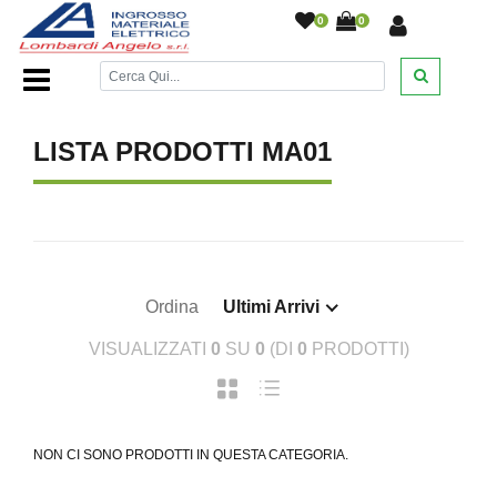
0
0
Home Page
/
LISTA PRODOTTI MA01
Ordina
Ultimi Arrivi
VISUALIZZATI
0
SU
0
(DI
0
PRODOTTI)
NON CI SONO PRODOTTI IN QUESTA CATEGORIA.