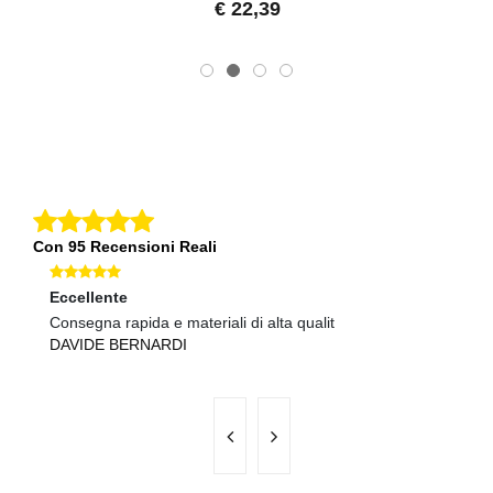
€ 22,39
Con 95 Recensioni Reali
Eccellente
O
Consegna rapida e materiali di alta qualit
Qu
DAVIDE BERNARDI
V