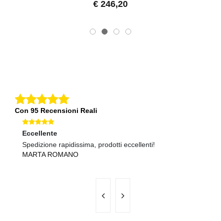
€ 246,20
Con 95 Recensioni Reali
Eccellente
Ec
Spedizione rapidissima, prodotti eccellenti!
Pr
MARTA ROMANO
F