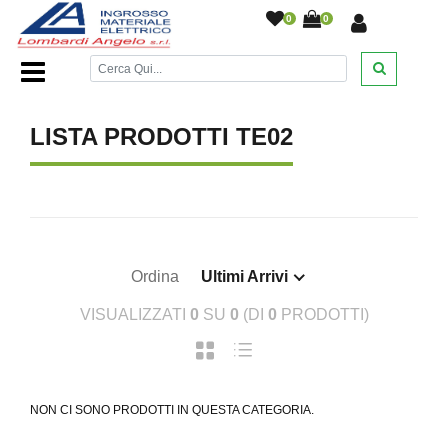
0
0
Home Page
/
LISTA PRODOTTI TE02
Ordina
Ultimi Arrivi
VISUALIZZATI
0
SU
0
(DI
0
PRODOTTI)
NON CI SONO PRODOTTI IN QUESTA CATEGORIA.