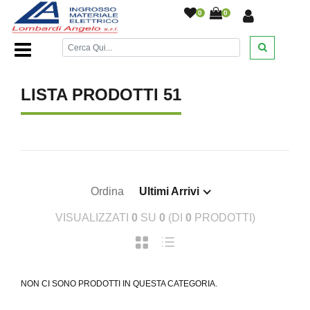
0
0
Home Page
/
LISTA PRODOTTI 51
Ordina
Ultimi Arrivi
VISUALIZZATI
0
SU
0
(DI
0
PRODOTTI)
NON CI SONO PRODOTTI IN QUESTA CATEGORIA.