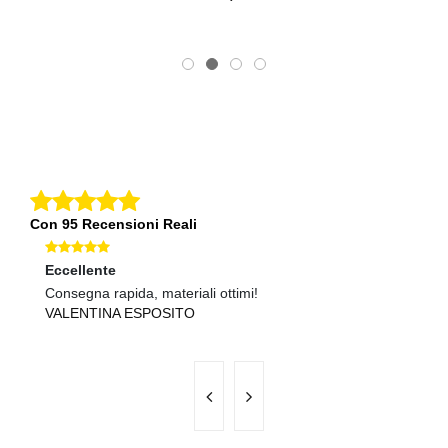
Con 95 Recensioni Reali
Eccellente
Ec
Consegna rapida, materiali ottimi!
Pr
VALENTINA ESPOSITO
S