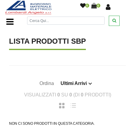
0
0
Home Page
/
LISTA PRODOTTI SBP
Ordina
Ultimi Arrivi
VISUALIZZATI
0
SU
0
(DI
0
PRODOTTI)
NON CI SONO PRODOTTI IN QUESTA CATEGORIA.