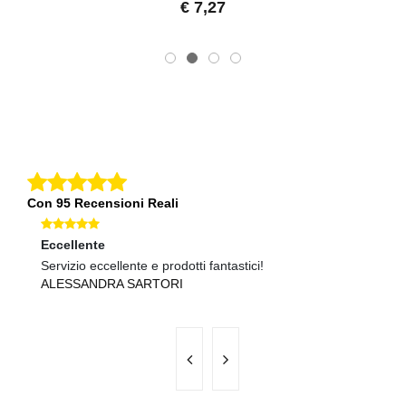
€ 7,27
Con 95 Recensioni Reali
Eccellente
Ec
Servizio eccellente e prodotti fantastici!
Pr
ALESSANDRA SARTORI
M