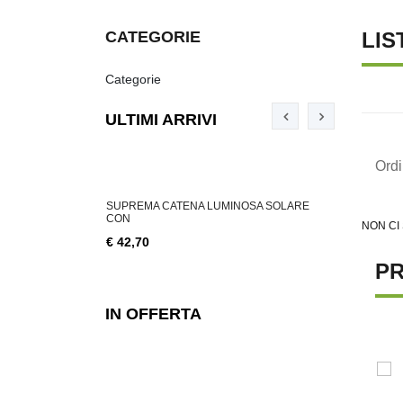
CATEGORIE
LIS
Categorie
ULTIMI ARRIVI
Ord
ABILE 3 W, 200
SUPREMA CATENA LUMINOSA SOLARE
SUPREMA CA
CON
NON CI
€ 18,76
€ 42,70
PR
IN OFFERTA