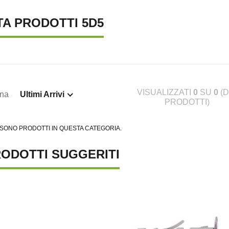
TA PRODOTTI 5D5
VISUALIZZATI
0
SU
0
(D
ina
Ultimi Arrivi
PRODOTTI)
TENA LUMINOSA SOLARE, 10
SUPREMA CATENA LUMINOSA SOLARE, 20
S
 SONO PRODOTTI IN QUESTA CATEGORIA.
€ 23,46
€ 
ODOTTI SUGGERITI