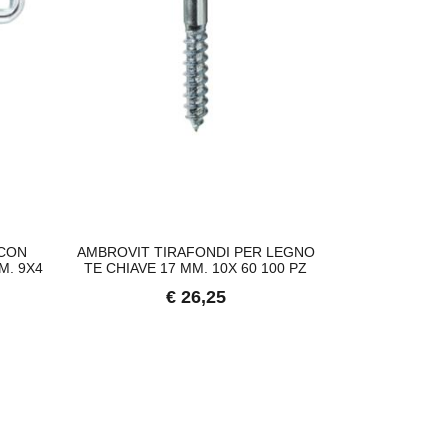
 CON
AMBROVIT TIRAFONDI PER LEGNO
CATENA GEN
M. 9X4
TE CHIAVE 17 MM. 10X 60 100 PZ
SCATOLA 
€ 26,25
€