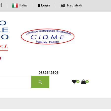
Italia
Login
Registrati
o
0882642306
0
0