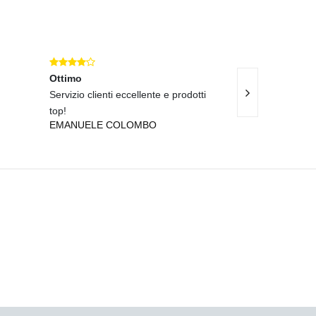
Ottimo
Eccellente
Servizio clienti eccellente e prodotti
Prodotti eccelle
SOFIA D'ANGE
top!
EMANUELE COLOMBO