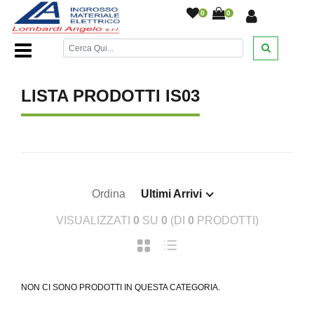
0
0
Home Page
/
LISTA PRODOTTI IS03
Ordina
Ultimi Arrivi
VISUALIZZATI
0
SU
0
(DI
0
PRODOTTI)
NON CI SONO PRODOTTI IN QUESTA CATEGORIA.