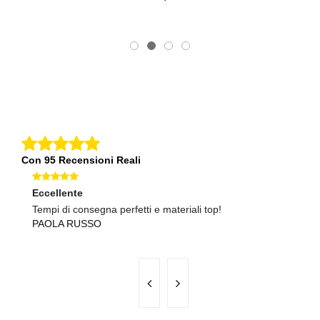
Con 95 Recensioni Reali
Eccellente
Ec
Tempi di consegna perfetti e materiali top!
Co
PAOLA RUSSO
G