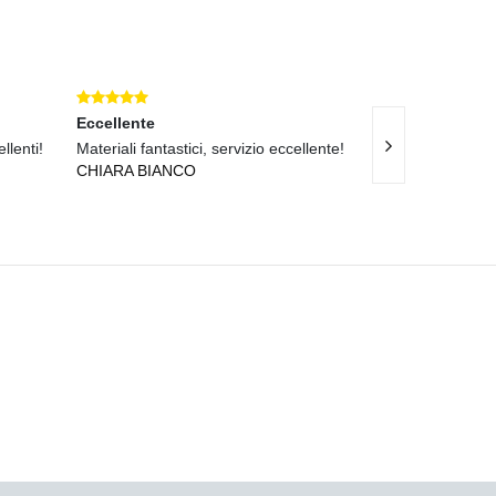
Eccellente
Eccellente
llenti!
Materiali fantastici, servizio eccellente!
Materiali eccell
CHIARA BIANCO
ANDREA GENT