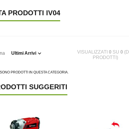
TA PRODOTTI IV04
VISUALIZZATI
0
SU
0
(D
ina
Ultimi Arrivi
PRODOTTI)
TENA LUMINOSA SOLARE, 10
SUPREMA CATENA LUMINOSA SOLARE, 20
S
 SONO PRODOTTI IN QUESTA CATEGORIA.
€ 23,46
€ 
ODOTTI SUGGERITI