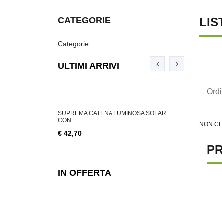
CATEGORIE
LIS
Categorie
ULTIMI ARRIVI
Ord
ABILE 3 W, 200
SUPREMA CATENA LUMINOSA SOLARE
SUPREMA CA
CON
NON CI
€ 18,76
€ 42,70
PR
IN OFFERTA