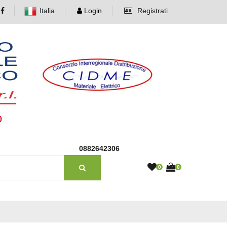
Italia
Login
Registrati
o
0882642306
0
0