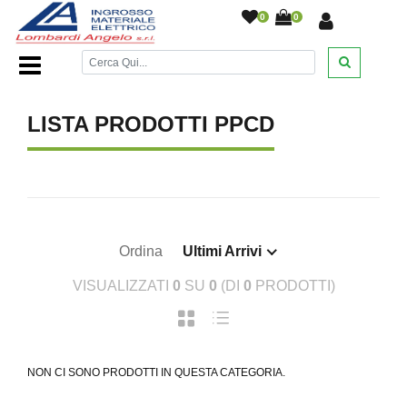
0
0
Home Page
/
LISTA PRODOTTI PPCD
Ordina
Ultimi Arrivi
VISUALIZZATI
0
SU
0
(DI
0
PRODOTTI)
NON CI SONO PRODOTTI IN QUESTA CATEGORIA.