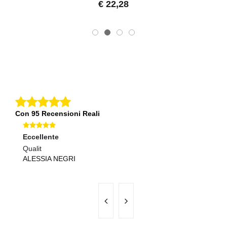
€ 22,28
Con 95 Recensioni Reali
Eccellente
O
Qualit
Sp
ALESSIA NEGRI
M