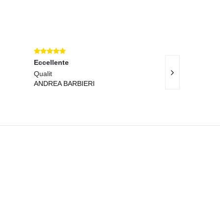
Eccellente
Ottimo
Qualit
Servizio rapido 
ANDREA BARBIERI
descrizione.
FRANCESCO C