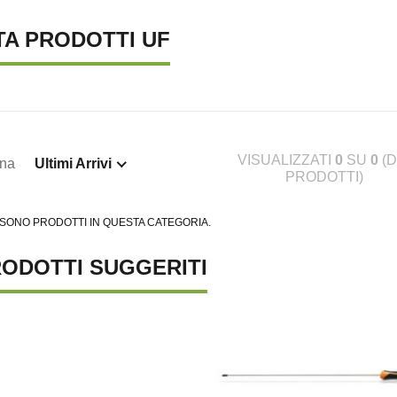
TA PRODOTTI UF
VISUALIZZATI
0
SU
0
(D
ina
Ultimi Arrivi
PRODOTTI)
TENA LUMINOSA SOLARE, 10
SUPREMA CATENA LUMINOSA SOLARE, 20
S
 SONO PRODOTTI IN QUESTA CATEGORIA.
€ 23,46
€ 
ODOTTI SUGGERITI