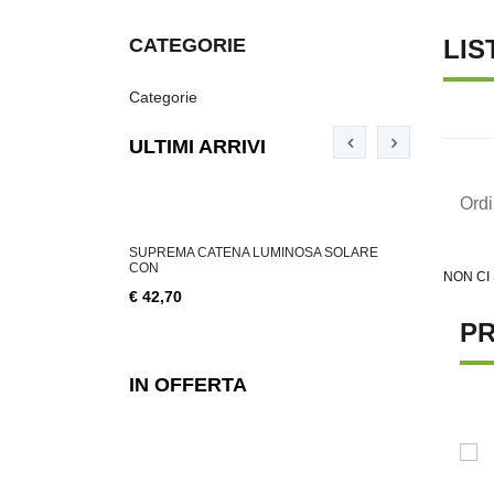
CATEGORIE
LIS
Categorie
ULTIMI ARRIVI
Ord
ABILE 3 W, 200
SUPREMA CATENA LUMINOSA SOLARE
SUPREMA CA
CON
NON CI
€ 18,76
€ 42,70
PR
IN OFFERTA